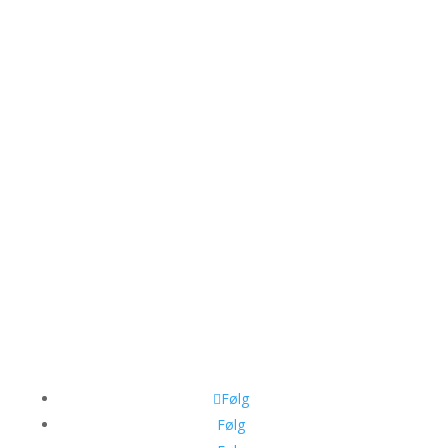
Tel: +45 23 884 886
info@projektomslag.dk
www.projektomslag.dk
CVR: 3211 5993
Kontakt os
Følg
Følg