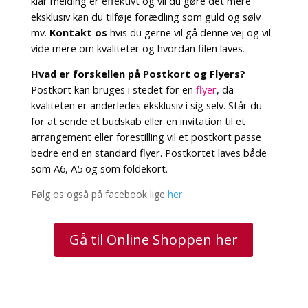
klar melding er effektivt og vil du gøre det mere
eksklusiv kan du tilføje forædling som guld og sølv
mv.
Kontakt os
hvis du gerne vil gå denne vej og vil
vide mere om kvaliteter og hvordan filen laves
.
Hvad er forskellen på Postkort og Flyers?
Postkort kan bruges i stedet for en
flyer
, da
kvaliteten er anderledes eksklusiv i sig selv. Står du
for at sende et budskab eller en invitation til et
arrangement eller forestilling vil et postkort passe
bedre end en standard flyer. Postkortet laves både
som A6, A5 og som foldekort.
Følg os også på facebook lige
her
Gå til Online Shoppen her