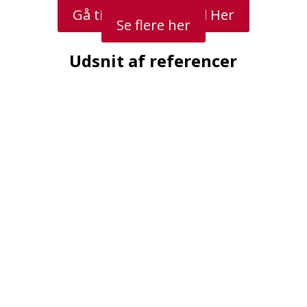
Gå til Priser og Bestil Her
Se flere her
Udsnit af referencer
Projektomslag.dk
Syrenhaven 3,
DK-6040 Egtved