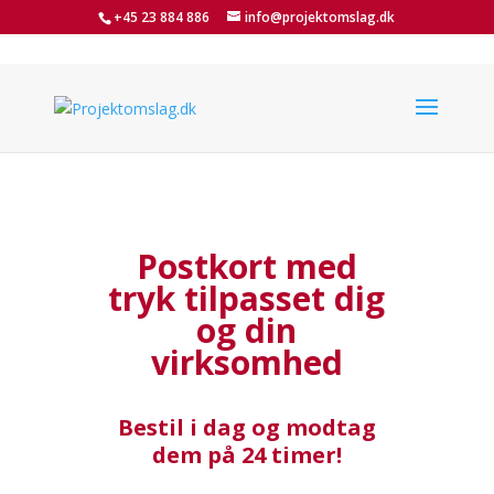
+45 23 884 886
info@projektomslag.dk
Postkort med
tryk tilpasset dig
og din
virksomhed
Bestil i dag og modtag
dem på 24 timer!