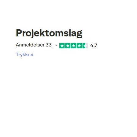
Bestil Online
Gratis Prøvepakke bestilling
Få kvaliteten at se! Bestil et sæt Trykte Mappe
varianter,
eller et komplet sæt Print Selv medier -
Helt Gratis!