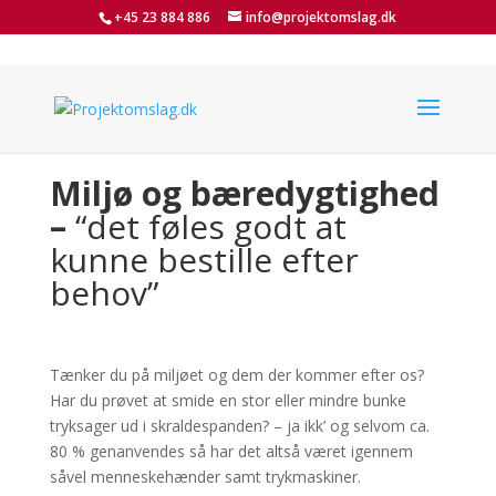
+45 23 884 886
info@projektomslag.dk
Miljø og bæredygtighed
–
“det føles godt at
kunne bestille efter
behov”
Tænker du på miljøet og dem der kommer efter os?
Har du prøvet at smide en stor eller mindre bunke
tryksager ud i skraldespanden? – ja ikk’ og selvom ca.
80 % genanvendes så har det altså været igennem
såvel menneskehænder samt trykmaskiner.