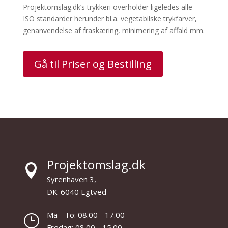
Projektomslag.dk’s trykkeri overholder ligeledes alle
ISO standarder herunder bl.a. vegetabilske trykfarver,
genanvendelse af fraskæring, minimering af affald mm.
Gå til Priser og Bestilling
Projektomslag.dk

Syrenhaven 3,
DK-6040 Egtved
Ma - To: 08.00 - 17.00
}
Fredag: 08.00 - 15.00