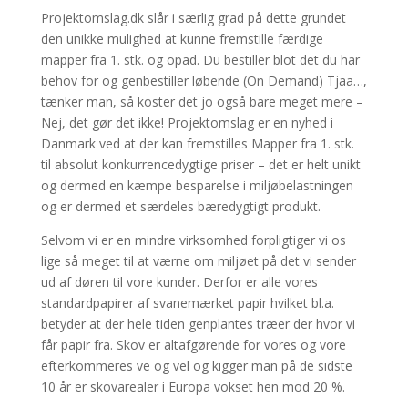
Projektomslag.dk slår i særlig grad på dette grundet
den unikke mulighed at kunne fremstille færdige
mapper fra 1. stk. og opad. Du bestiller blot det du har
behov for og genbestiller løbende (On Demand) Tjaa…,
tænker man, så koster det jo også bare meget mere –
Nej, det gør det ikke! Projektomslag er en nyhed i
Danmark ved at der kan fremstilles Mapper fra 1. stk.
til absolut konkurrencedygtige priser – det er helt unikt
og dermed en kæmpe besparelse i miljøbelastningen
og er dermed et særdeles bæredygtigt produkt.
Selvom vi er en mindre virksomhed forpligtiger vi os
lige så meget til at værne om miljøet på det vi sender
ud af døren til vore kunder. Derfor er alle vores
standardpapirer af svanemærket papir hvilket bl.a.
betyder at der hele tiden genplantes træer der hvor vi
får papir fra. Skov er altafgørende for vores og vore
efterkommeres ve og vel og kigger man på de sidste
10 år er skovarealer i Europa vokset hen mod 20 %.